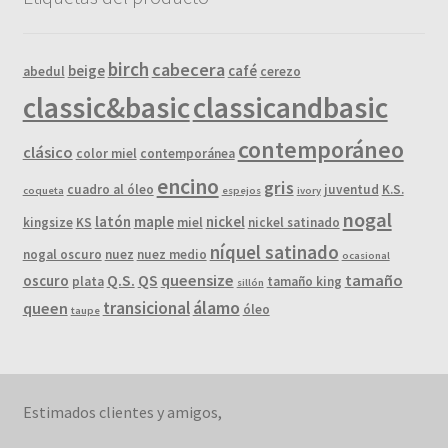
birch
cabecera
beige
café
abedul
cerezo
classic&basic
classicandbasic
contemporáneo
clásico
color miel
contemporánea
encino
gris
cuadro al óleo
juventud
K.S.
coqueta
espejos
ivory
nogal
latón
maple
nickel
kingsize
KS
miel
nickel satinado
níquel satinado
nogal oscuro
nuez
nuez medio
ocasional
Q.S.
QS
queensize
tamaño
oscuro
plata
tamaño king
sillón
álamo
transicional
queen
óleo
taupe
Estimados clientes y amigos,