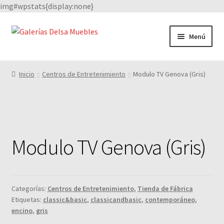
img#wpstats{display:none}
Saltar
Ir
Menú
a
al
navegación
contenido
Catálogo
Inicio
Centros de Entretenimiento
Modulo TV Genova (Gris)
Facebook
Quienes Somos
Modulo TV Genova (Gris)
Nuestros proveedores
Categorías:
Centros de Entretenimiento
,
Tienda de Fábrica
Etiquetas:
classic&basic
,
classicandbasic
,
contemporáneo
,
encino
,
gris