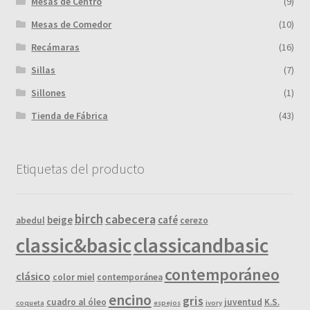
Mesas de Centro
(9)
Mesas de Comedor
(10)
Recámaras
(16)
Sillas
(7)
Sillones
(1)
Tienda de Fábrica
(43)
Etiquetas del producto
birch
cabecera
beige
café
abedul
cerezo
classic&basic
classicandbasic
contemporáneo
clásico
color miel
contemporánea
encino
gris
cuadro al óleo
juventud
K.S.
coqueta
espejos
ivory