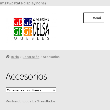
img#wpstats{display:none}
Saltar
Ir
Menú
a
al
navegación
contenido
Catálogo
Inicio
Decoración
Accesorios
Facebook
Accesorios
Quienes Somos
Nuestros proveedores
Sorted
Mostrando todos los 3 resultados
by