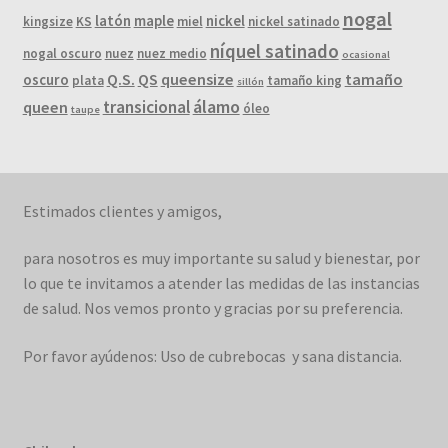
nogal
latón
maple
nickel
kingsize
KS
miel
nickel satinado
níquel satinado
nogal oscuro
nuez
nuez medio
ocasional
Q.S.
QS
queensize
tamaño
oscuro
plata
tamaño king
sillón
álamo
transicional
queen
óleo
taupe
Estimados clientes y amigos,
para nosotros es muy importante su salud y bienestar, por
lo que te invitamos a atender las medidas de las instancias
de salud. Nos vemos pronto y gracias por su preferencia.
Por favor ayúdenos: Uso de cubrebocas y sana distancia.