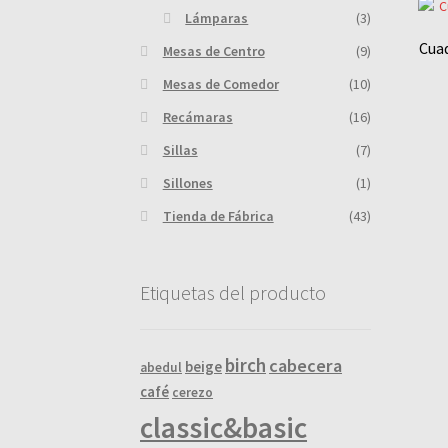
Lámparas
(3)
Cuad
Mesas de Centro
(9)
Mesas de Comedor
(10)
Recámaras
(16)
Sillas
(7)
Sillones
(1)
Tienda de Fábrica
(43)
Etiquetas del producto
birch
cabecera
beige
abedul
café
cerezo
classic&basic