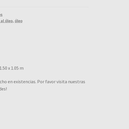
os
al óleo
,
óleo
1.50 x 1.05 m
cho en existencias. Por favor visita nuestras
des!