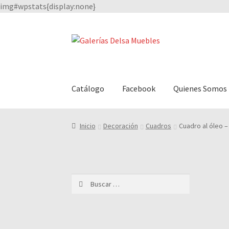
img#wpstats{display:none}
Saltar
Ir
a
al
navegación
contenido
Catálogo
Facebook
Quienes Somos
Inicio
Decoración
Cuadros
Cuadro al óleo 
Buscar: