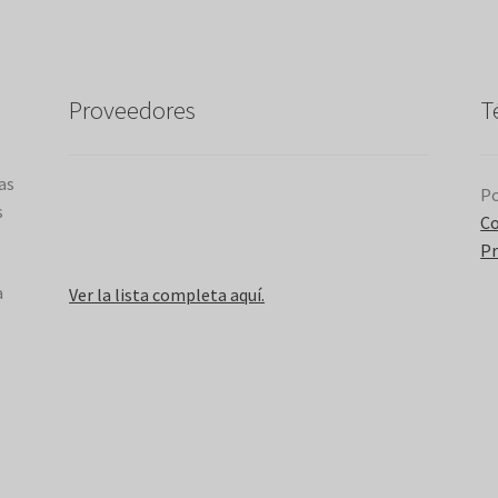
Proveedores
T
as
Po
s
Co
Pr
a
Ver la lista completa aquí.