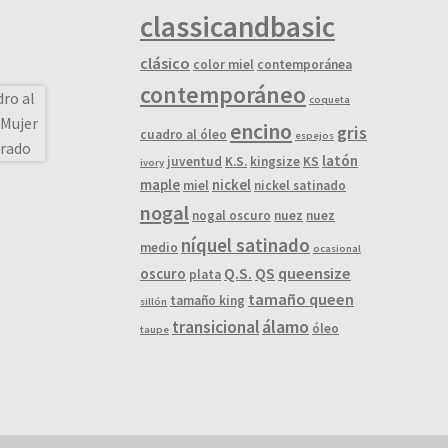
classicandbasic
clásico
color miel
contemporánea
contemporáneo
coqueta
encino
gris
cuadro al óleo
espejos
latón
juventud
K.S.
kingsize
KS
ivory
maple
nickel
miel
nickel satinado
nogal
nogal oscuro
nuez
nuez
níquel satinado
medio
ocasional
Q.S.
QS
queensize
oscuro
plata
tamaño queen
tamaño king
sillón
álamo
transicional
óleo
taupe