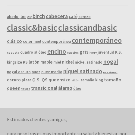
birch
cabecera
beige
café
abedul
cerezo
classic&basic
classicandbasic
contemporáneo
clásico
color miel
contemporánea
encino
gris
cuadro al óleo
juventud
K.S.
coqueta
espejos
ivory
nogal
latón
maple
nickel
kingsize
KS
miel
nickel satinado
níquel satinado
nogal oscuro
nuez
nuez medio
ocasional
Q.S.
QS
queensize
tamaño
oscuro
plata
tamaño king
sillón
álamo
transicional
queen
óleo
taupe
Estimados clientes y amigos,
para nosotros es muy importante su salud y bienestar, por