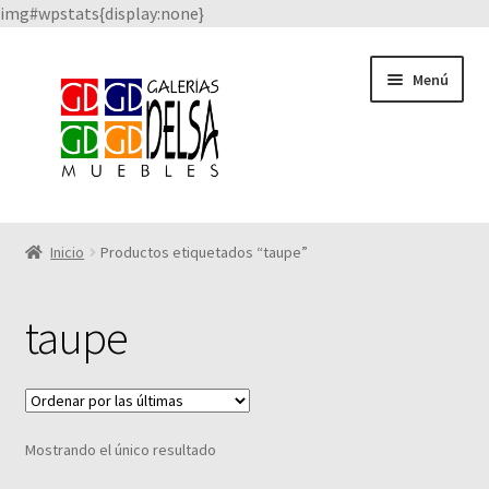
img#wpstats{display:none}
Saltar
Ir
Menú
a
al
navegación
contenido
Catálogo
Inicio
Productos etiquetados “taupe”
Facebook
taupe
Quienes Somos
Nuestros proveedores
Mostrando el único resultado