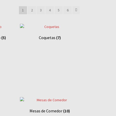
1
2
3
4
5
6
o
(5)
Coquetas
(7)
Mesas de Comedor
(10)