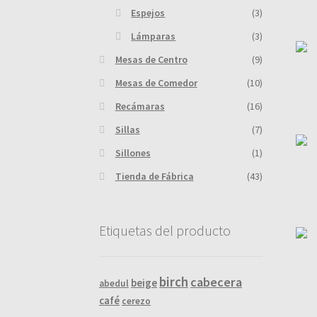
Espejos
(3)
Lámparas
(3)
Mesas de Centro
(9)
Mesas de Comedor
(10)
Recámaras
(16)
Sillas
(7)
Sillones
(1)
Tienda de Fábrica
(43)
Etiquetas del producto
birch
cabecera
beige
abedul
café
cerezo