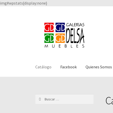
img#wpstats{display:none}
Saltar
Ir
a
al
navegación
contenido
Catálogo
Facebook
Quienes Somos
C
Buscar: