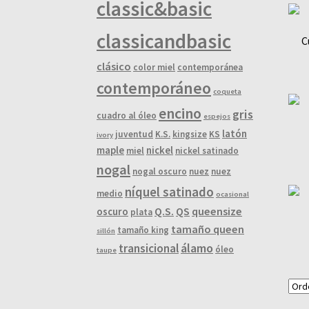
classic&basic
classicandbasic
C
clásico
color miel
contemporánea
contemporáneo
coqueta
encino
gris
cuadro al óleo
espejos
latón
juventud
K.S.
kingsize
KS
ivory
maple
nickel
miel
nickel satinado
nogal
nogal oscuro
nuez
nuez
níquel satinado
medio
ocasional
Q.S.
QS
queensize
oscuro
plata
tamaño queen
tamaño king
sillón
álamo
transicional
óleo
taupe