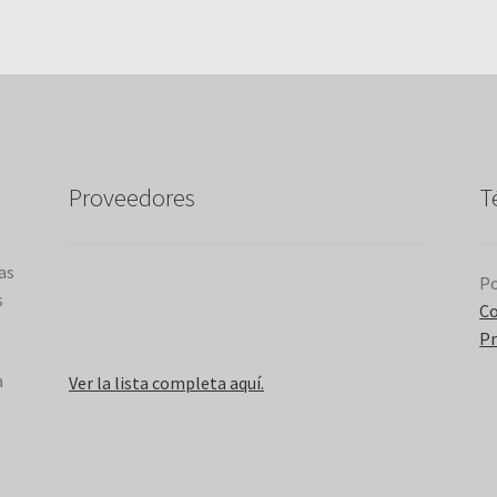
latest
Proveedores
T
as
Po
s
Co
Pr
a
Ver la lista completa aquí.