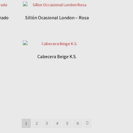
orado
Sillón Ocasional London – Rosa
Cabecera Beige K.S.
1
2
3
4
5
6