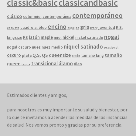
classic&basic
classicandbasic
contemporáneo
clásico
color miel
contemporánea
encino
gris
cuadro al óleo
juventud
K.S.
coqueta
espejos
ivory
nogal
latón
maple
nickel
kingsize
KS
miel
nickel satinado
níquel satinado
nogal oscuro
nuez
nuez medio
ocasional
Q.S.
QS
queensize
tamaño
oscuro
plata
tamaño king
sillón
álamo
transicional
queen
óleo
taupe
Estimados clientes y amigos,
para nosotros es muy importante su salud y bienestar, por
lo que te invitamos a atender las medidas de las instancias
de salud. Nos vemos pronto y gracias por su preferencia.