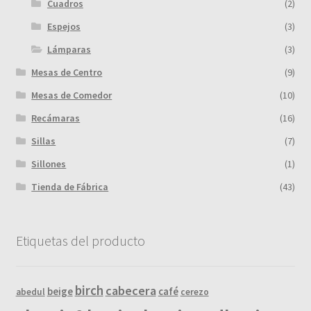
Cuadros
(2)
Espejos
(3)
Lámparas
(3)
Mesas de Centro
(9)
Mesas de Comedor
(10)
Recámaras
(16)
Sillas
(7)
Sillones
(1)
Tienda de Fábrica
(43)
Etiquetas del producto
birch
cabecera
beige
café
abedul
cerezo