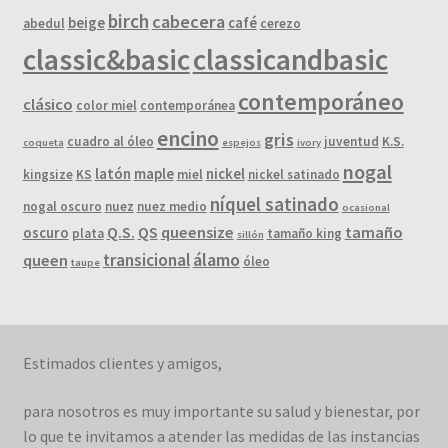
birch
cabecera
beige
café
abedul
cerezo
classic&basic
classicandbasic
contemporáneo
clásico
color miel
contemporánea
encino
gris
cuadro al óleo
juventud
K.S.
coqueta
espejos
ivory
nogal
latón
maple
nickel
kingsize
KS
miel
nickel satinado
níquel satinado
nogal oscuro
nuez
nuez medio
ocasional
Q.S.
QS
queensize
tamaño
oscuro
plata
tamaño king
sillón
álamo
transicional
queen
óleo
taupe
Estimados clientes y amigos,
para nosotros es muy importante su salud y bienestar, por
lo que te invitamos a atender las medidas de las instancias