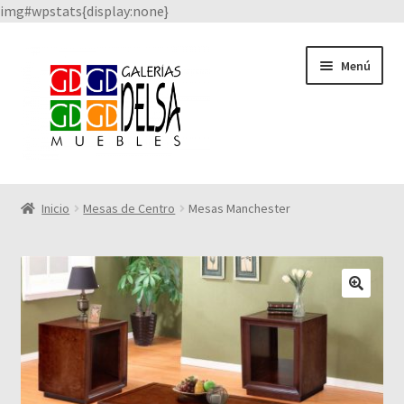
img#wpstats{display:none}
Saltar
Ir
Menú
a
al
navegación
contenido
Catálogo
Inicio
Mesas de Centro
Mesas Manchester
Facebook
Quienes Somos
Nuestros proveedores