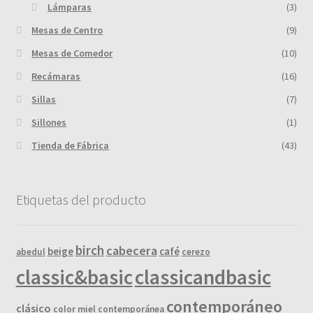
Lámparas
(3)
Mesas de Centro
(9)
Mesas de Comedor
(10)
Recámaras
(16)
Sillas
(7)
Sillones
(1)
Tienda de Fábrica
(43)
Etiquetas del producto
birch
cabecera
beige
café
abedul
cerezo
classic&basic
classicandbasic
contemporáneo
clásico
color miel
contemporánea