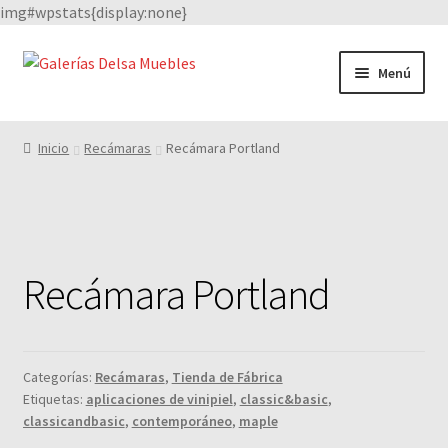
img#wpstats{display:none}
Saltar
Ir
Menú
a
al
navegación
contenido
Catálogo
Inicio
Recámaras
Recámara Portland
Facebook
Quienes Somos
Recámara Portland
Nuestros proveedores
Categorías:
Recámaras
,
Tienda de Fábrica
Etiquetas:
aplicaciones de vinipiel
,
classic&basic
,
classicandbasic
,
contemporáneo
,
maple