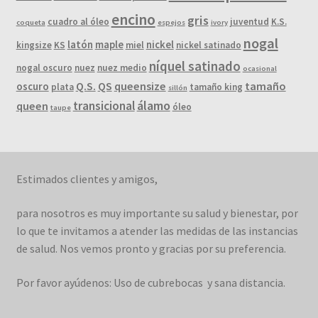
encino
gris
cuadro al óleo
juventud
K.S.
coqueta
espejos
ivory
nogal
latón
maple
nickel
kingsize
KS
miel
nickel satinado
níquel satinado
nogal oscuro
nuez
nuez medio
ocasional
Q.S.
QS
queensize
tamaño
oscuro
plata
tamaño king
sillón
álamo
transicional
queen
óleo
taupe
Estimados clientes y amigos,
para nosotros es muy importante su salud y bienestar, por
lo que te invitamos a atender las medidas de las instancias
de salud. Nos vemos pronto y gracias por su preferencia.
Por favor ayúdenos: Uso de cubrebocas y sana distancia.