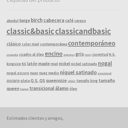
birch
cabecera
beige
café
abedul
cerezo
classic&basic
classicandbasic
contemporáneo
clásico
color miel
contemporánea
encino
gris
cuadro al óleo
juventud
K.S.
coqueta
espejos
ivory
nogal
latón
maple
nickel
kingsize
KS
miel
nickel satinado
níquel satinado
nogal oscuro
nuez
nuez medio
ocasional
Q.S.
QS
queensize
tamaño
oscuro
plata
tamaño king
sillón
álamo
transicional
queen
óleo
taupe
Estimados clientes y amigos,