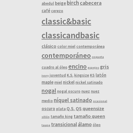
birch
cabecera
beige
abedul
café
cerezo
classic&basic
classicandbasic
clásico
color miel
contemporánea
contemporáneo
coqueta
encino
gris
cuadro al óleo
espejos
latón
juventud
K.S.
kingsize
KS
ivory
maple
nickel
miel
nickel satinado
nogal
nogal oscuro
nuez
nuez
níquel satinado
medio
ocasional
Q.S.
QS
queensize
oscuro
plata
tamaño queen
tamaño king
sillón
álamo
transicional
óleo
taupe