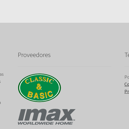
Proveedores
T
as
Po
s
Co
Pr
a