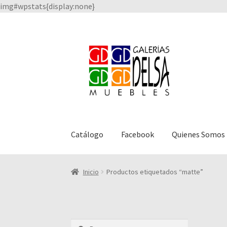
img#wpstats{display:none}
Saltar
Ir
a
al
navegación
contenido
Catálogo
Facebook
Quienes Somos
Inicio
Productos etiquetados “matte”
Buscar: